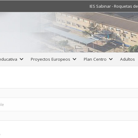
IES Sabinar - Roquetas d
 educativa
Proyectos Europeos
Plan Centro
Adultos
ble
e